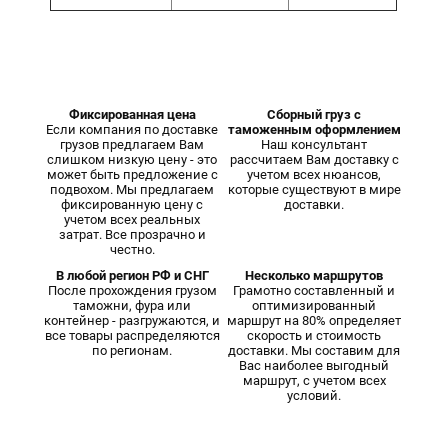
Фиксированная цена
Сборный груз с
Если компания по доставке
таможенным оформлением
грузов предлагаем Вам
Наш консультант
слишком низкую цену - это
рассчитаем Вам доставку с
может быть предложение с
учетом всех нюансов,
подвохом. Мы предлагаем
которые существуют в мире
фиксированную цену с
доставки.
учетом всех реальных
затрат. Все прозрачно и
честно.
В любой регион РФ и СНГ
Несколько маршрутов
После прохождения грузом
Грамотно составленный и
таможни, фура или
оптимизированный
контейнер - разгружаются, и
маршрут на 80% определяет
все товары распределяются
скорость и стоимость
по регионам.
доставки. Мы составим для
Вас наиболее выгодный
маршрут, с учетом всех
условий.