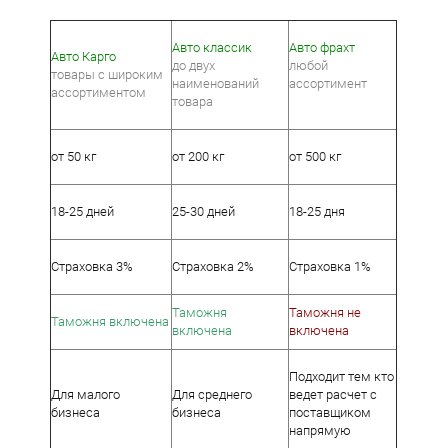
Авто классик
​Авто фрахт
Авто Карго
до двух
любой
товары с широким
наименований
ассортимент
ассортиментом
товара
от 50 кг
от 200 кг
от 500 кг
18-25 дней
25-30 дней
18-25 дня
Страховка 3%
Страховка 2%
Страховка 1%
Таможня
Таможня не
Таможня включена
включена
включена
Подходит тем кто
Для малого
Для среднего
ведет расчет с
бизнеса
бизнеса
поставщиком
напрямую